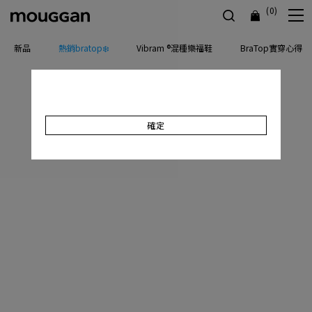
(0)
新品
熱銷bratop❄️
Vibram ®混種樂福鞋
BraTop實穿心得
確定