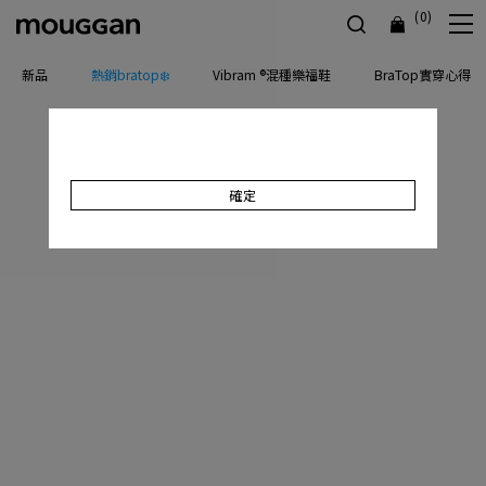
(0)
新品
熱銷bratop❄️
Vibram ®混種樂福鞋
BraTop實穿心得
確定