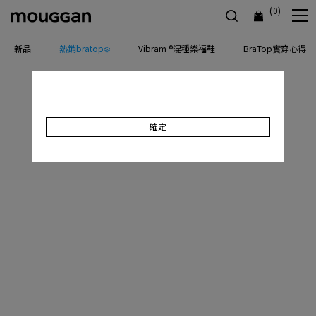
(0)
新品
熱銷bratop❄️
Vibram ®混種樂福鞋
BraTop實穿心得
確定