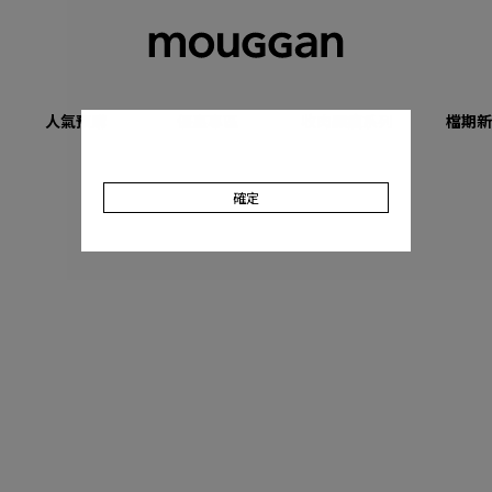
人氣預購
優惠專區
收肉顯瘦系列
檔期新
確定