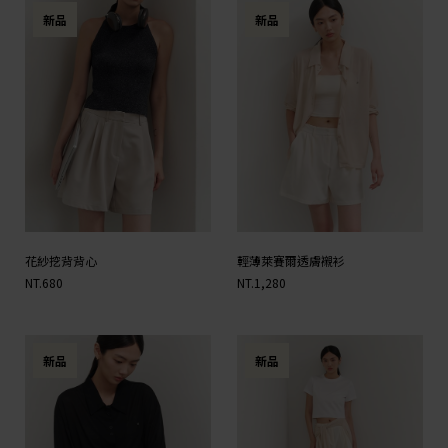
新品
新品
花紗挖背背心
輕薄萊賽爾透膚襯衫
NT.680
NT.1,280
新品
新品