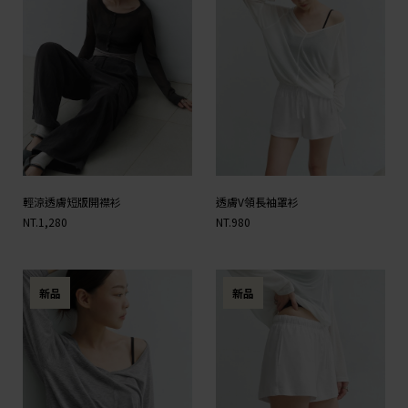
輕涼透膚短版開襟衫
透膚V領長袖罩衫
NT.1,280
NT.980
新品
新品