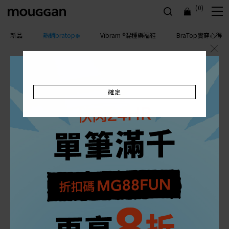
(0)
新品
熱銷bratop❄️
Vibram ®混種樂福鞋
BraTop實穿心得
確定