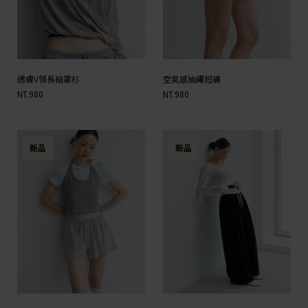
透膚V領長袖罩衫
空氣感抽繩短褲
NT.980
NT.980
新品
新品