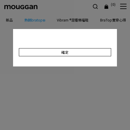
(0)
新品
熱銷bratop❄️
Vibram ®混種樂福鞋
BraTop實穿心得
確定