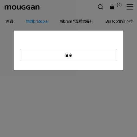
(0)
新品
熱銷bratop❄️
Vibram ®混種樂福鞋
BraTop實穿心得
確定