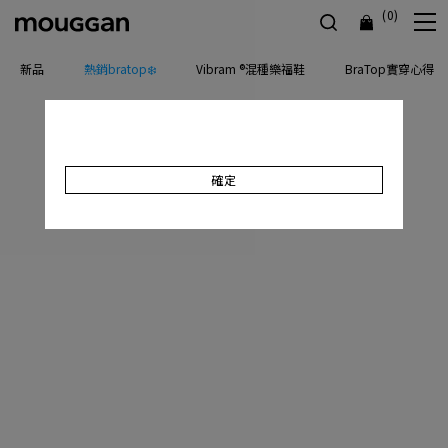
(0)
新品
熱銷bratop❄️
Vibram ®混種樂福鞋
BraTop實穿心得
確定