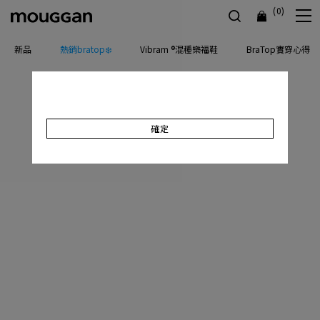
(0)
新品
熱銷bratop❄️
Vibram ®混種樂福鞋
BraTop實穿心得
確定