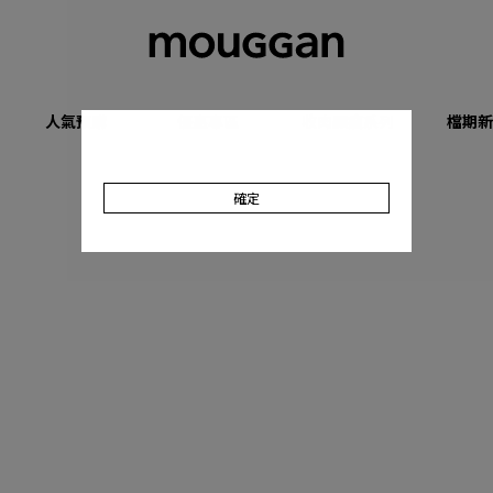
人氣預購
優惠專區
收肉顯瘦系列
檔期新
確定