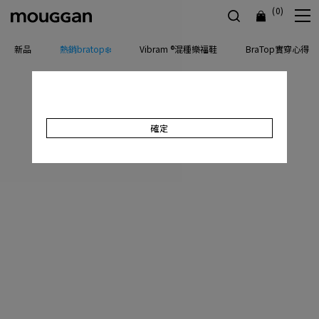
(0)
新品
熱銷bratop❄️
Vibram ®混種樂福鞋
BraTop實穿心得
確定