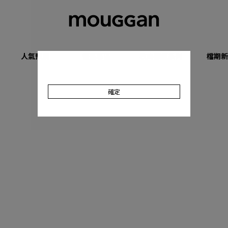
人氣預購
優惠專區
收肉顯瘦系列
檔期新
確定