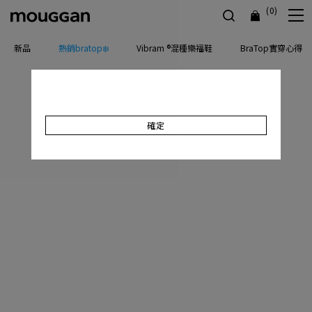
(0)
新品
熱銷bratop❄️
Vibram ®混種樂福鞋
BraTop實穿心得
確定