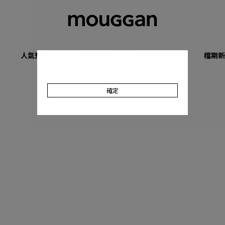
人氣預購
優惠專區
收肉顯瘦系列
檔期新
確定