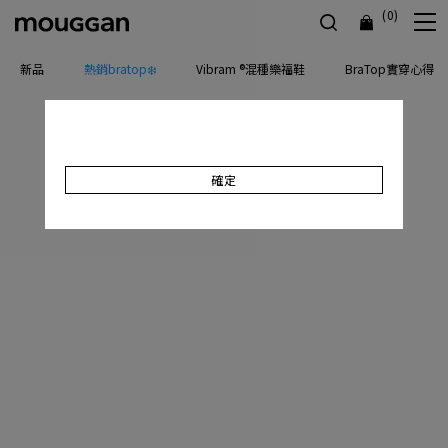
(0)
新品
熱銷bratop❄️
Vibram ®混種樂福鞋
BraTop實穿心得
確定