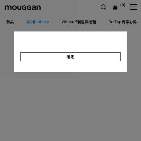
(0)
新品
熱銷bratop❄️
Vibram ®混種樂福鞋
BraTop實穿心得
確定