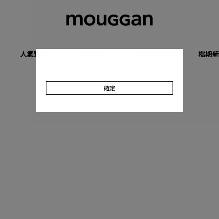
人氣預購
優惠專區
收肉顯瘦系列
檔期新
確定