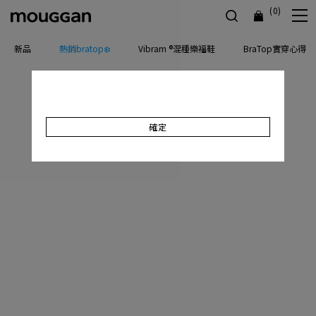
(0)
新品
熱銷bratop❄️
Vibram ®混種樂福鞋
BraTop實穿心得
確定