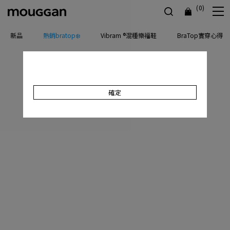
(0)
新品
熱銷bratop❄️
Vibram ®混種樂福鞋
BraTop實穿心得
確定