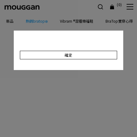
(0)
新品
熱銷bratop❄️
Vibram ®混種樂福鞋
BraTop實穿心得
確定