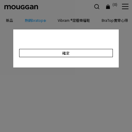
(0)
新品
熱銷bratop❄️
Vibram ®混種樂福鞋
BraTop實穿心得
確定