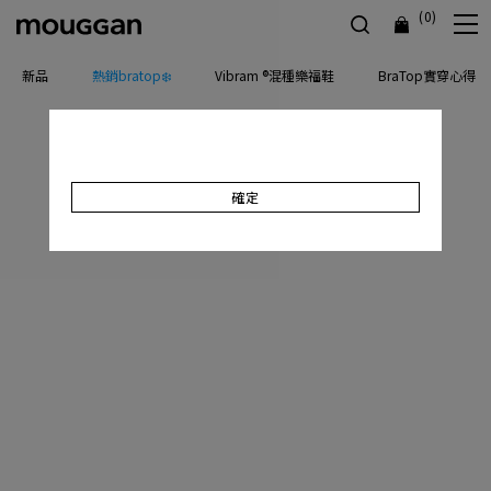
(0)
新品
熱銷bratop❄️
Vibram ®混種樂福鞋
BraTop實穿心得
確定