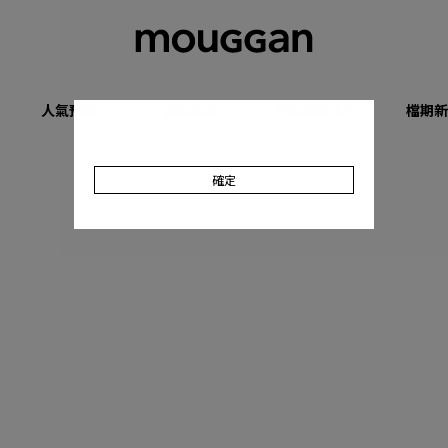
人氣預購
優惠專區
收肉顯瘦系列
檔期新
確定