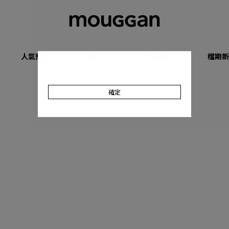
人氣預購
優惠專區
收肉顯瘦系列
檔期新
確定