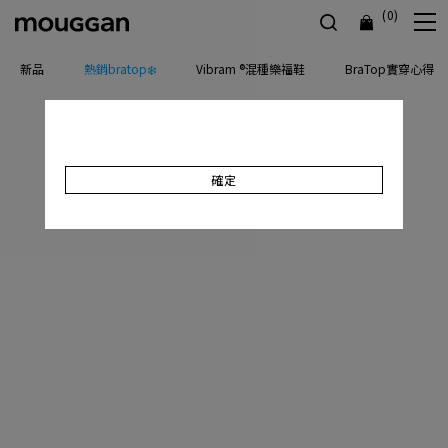
(0)
新品
熱銷bratop❄️
Vibram ®混種樂福鞋
BraTop實穿心得
確定