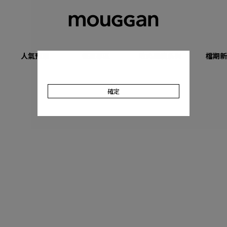
人氣預購
優惠專區
收肉顯瘦系列
檔期新
確定