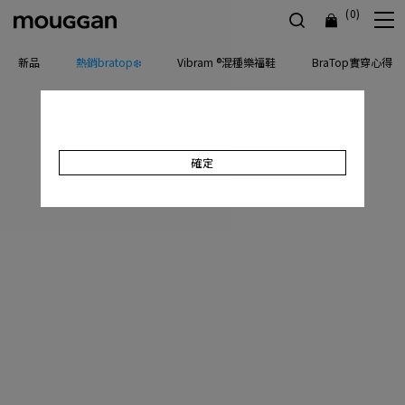
(0)
新品
熱銷bratop❄️
Vibram ®混種樂福鞋
BraTop實穿心得
確定