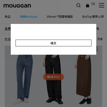
(0)
新品
熱銷bratop❄️
Vibram ®混種樂福鞋
BraTop實穿心得
品牌主打
優惠活動
檔期新品
上身
下身
連身
配件包包
飾
所有商品
內衣選購指南
熱銷補貨到
本月新品
蕾絲系列
防曬｜
確定