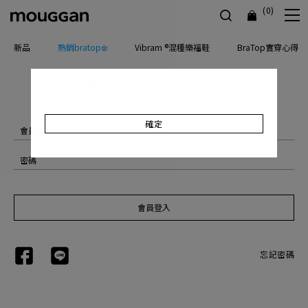
(0)
新品
熱銷bratop❄️
Vibram ®混種樂福鞋
BraTop實穿心得
Sign In
New customer
確定
忘記密碼