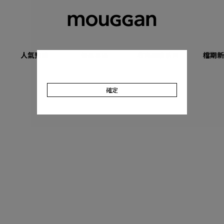
人氣預購
優惠專區
收肉顯瘦系列
檔期新
確定